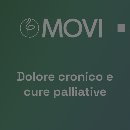
Vai al contenuto
Dolore cronico e
cure palliative