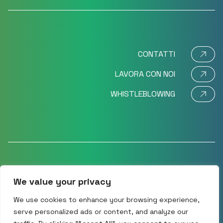
CONTATTI
LAVORA CON NOI
WHISTLEBLOWING
We value your privacy
©2024 Movi SpA – Via Dione Cassio 15 – 20138 Milano,
Italy CF/P.IVA – VAT No: IT 11575580151 R.E.A.: MI
We use cookies to enhance your browsing experience,
1477333
serve personalized ads or content, and analyze our