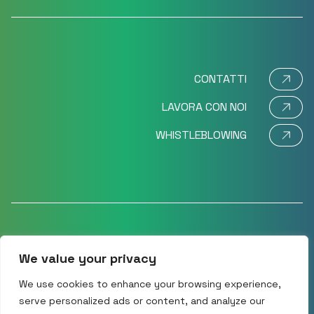
CONTATTI
LAVORA CON NOI
WHISTLEBLOWING
We value your privacy
©2024 Movi SpA – Via Dione Cassio 15 – 20138 Milano,
Italy CF/P.IVA – VAT No: IT 11575580151 R.E.A.: MI
We use cookies to enhance your browsing experience,
1477333
serve personalized ads or content, and analyze our